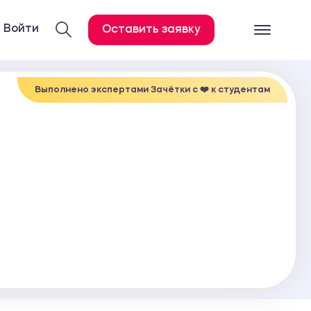
Войти
Оставить заявку
Готовые работ
Все услуги
Выполнено экспертами Зачётки c ❤️ к студентам
Дипломная работа
Курсовая работа
Контрольная работа
Лабораторная работа
Отчет по практике
Диссертация
План-конспект
Дневник по практике