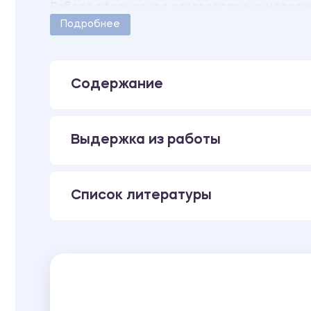
Работа оформлена в соответствии с методич
Количество страниц - 14.
Подробнее
Содержание
Выдержка из работы
Список литературы