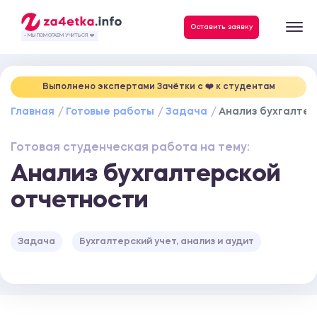
Данные, необходимые для качественного выполнения заказа
Оставить заявку
- МЫ ПОМОГАЕМ УЧИТЬСЯ ❤️
Выполнено экспертами Зачётки c ❤️ к студентам
Главная
Готовые работы
Задача
Анализ бухгалтер
Готовая студенческая работа на тему:
Анализ бухгалтерской
отчетности
Задача
Бухгалтерский учет, анализ и аудит