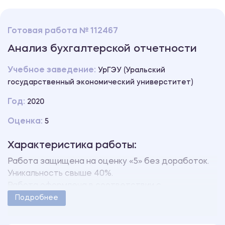
Готовая работа № 112467
Анализ бухгалтерской отчетности
Учебное заведение:
УрГЭУ (Уральский
государственный экономический универститет)
Год:
2020
Оценка:
5
Характеристика работы:
Работа защищена на оценку «5» без доработок.
Уникальность свыше 40%.
Работа оформлена в соответствии с
методическими указаниями учебного заведения.
Подробнее
Количество страниц - 3.