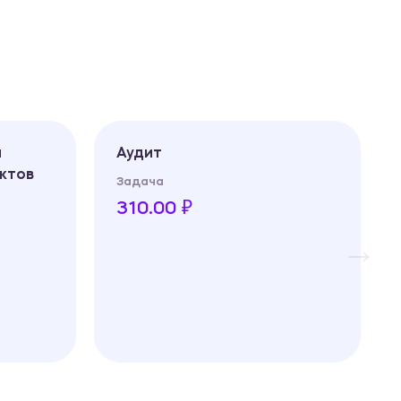
Аудит
Налого
планир
Задача
Задача
310.00 ₽
310.0