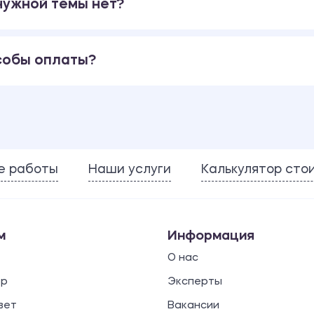
 нужной темы нет?
собы оплаты?
е работы
Наши услуги
Калькулятор сто
м
Информация
О нас
ор
Эксперты
вет
Вакансии