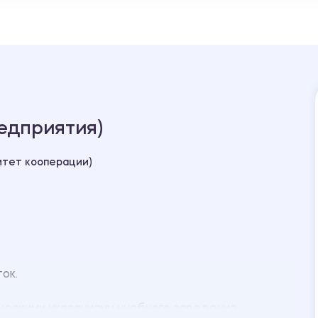
едприятия)
итет кооперации)
ток.
ческими указаниями учебного заведения.