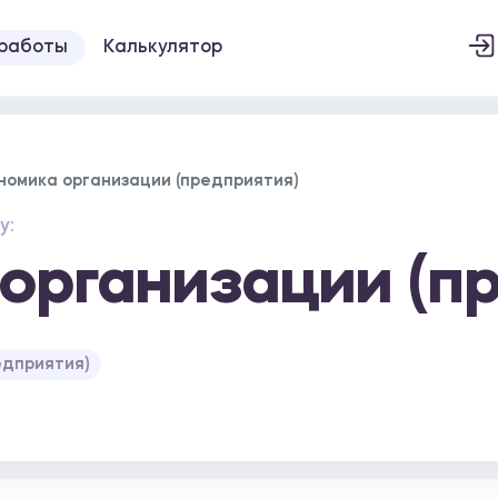
 работы
Калькулятор
номика организации (предприятия)
у:
организации (п
едприятия)