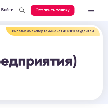
Войти
Оставить заявку
Готовые работ
Все услуги
Выполнено экспертами Зачётки c ❤️ к студентам
Дипломная работа
Курсовая работа
редприятия)
Контрольная работа
Лабораторная работа
Отчет по практике
Диссертация
План-конспект
Дневник по практике