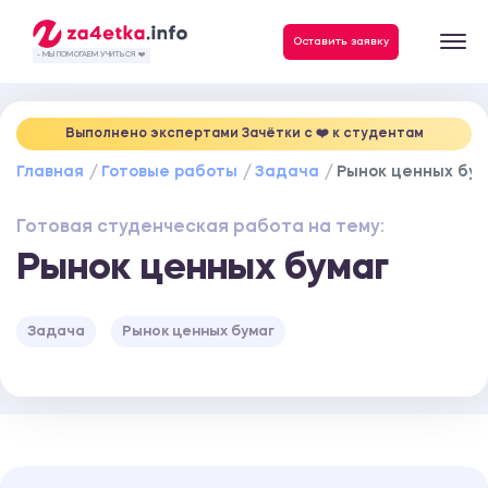
Данные, необходимые для качественного выполнения заказа
Оставить заявку
- МЫ ПОМОГАЕМ УЧИТЬСЯ ❤️
Выполнено экспертами Зачётки c ❤️ к студентам
Главная
Готовые работы
Задача
Рынок ценных бум
Готовая студенческая работа на тему:
Рынок ценных бумаг
Задача
Рынок ценных бумаг