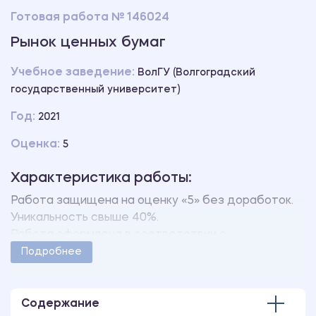
Готовая работа № 146024
Рынок ценных бумаг
Учебное заведение:
ВолГУ (Волгоградский
государственный университет)
Год:
2021
Оценка:
5
Характеристика работы:
Работа защищена на оценку «5» без доработок.
Уникальность свыше 40%.
Работа оформлена в соответствии с
методическими указаниями учебного заведения.
Подробнее
Количество страниц - 1.
Содержание