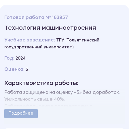
Готовая работа № 163957
Технология машиностроения
Учебное заведение:
ТГУ (Тольяттинский
государственный университет)
Год:
2024
Оценка:
5
Характеристика работы:
Работа защищена на оценку «5» без доработок.
Уникальность свыше 40%.
Работа оформлена в соответствии с
методическими указаниями учебного заведения.
Подробнее
Количество страниц - 3.