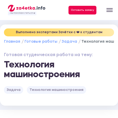
Данные, необходимые для качественного выполнения заказа
Оставить заявку
- МЫ ПОМОГАЕМ УЧИТЬСЯ ❤️
Выполнено экспертами Зачётки c ❤️ к студентам
Главная
Готовые работы
Задача
Технология маши
Готовая студенческая работа на тему:
Технология
машиностроения
Задача
Технология машиностроения