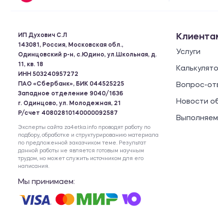
ИП Духович С.Л
Клиента
143081, Россия, Московская обл.,
Услуги
Одинцовский р-н, с.Юдино, ул.Школьная, д.
11, кв. 18
Калькулят
ИНН 503240957272
ПАО «Сбербанк», БИК 044525225
Вопрос-от
Западное отделение 9040/1636
Новости о
г. Одинцово, ул. Молодежная, 21
Р/счет 40802810140000092587
Выполняем
Эксперты сайта za4etka.info проводят работу по
подбору, обработке и структурированию материала
по предложенной заказчиком теме. Результат
данной работы не является готовым научным
трудом, но может служить источником для его
написания.
Мы принимаем: