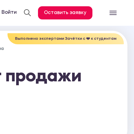
Войти
Оставить заявку
Готовые работ
Все услуги
Выполнено экспертами Зачётки c ❤️ к студентам
ва
Дипломная работа
Курсовая работа
т продажи
Контрольная работа
Лабораторная работа
Отчет по практике
Диссертация
План-конспект
Дневник по практике