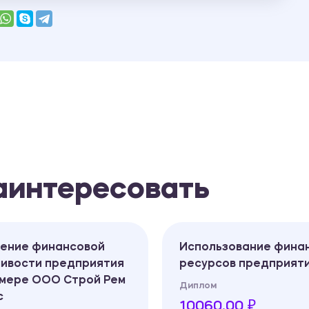
заинтересовать
ение финансовой
Использование фина
чивости предприятия
ресурсов предприят
имере ООО Строй Рем
Диплом
с
10060.00 ₽