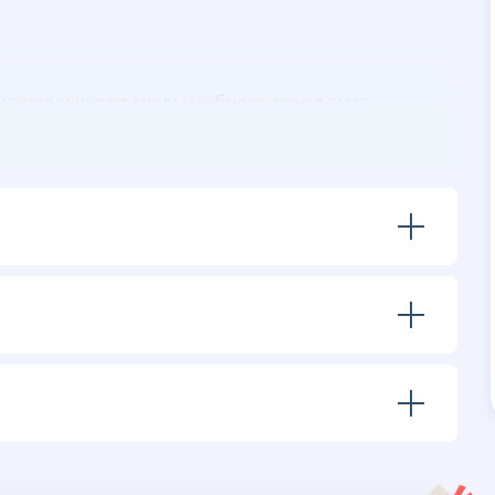
ескими указаниями учебного заведения.
ения:
 налогообложения.