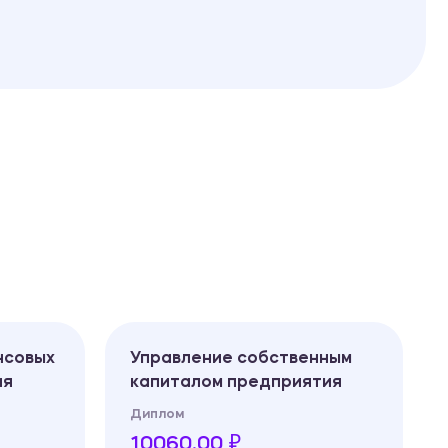
нсовых
Управление собственным
ия
капиталом предприятия
Диплом
10060.00 ₽