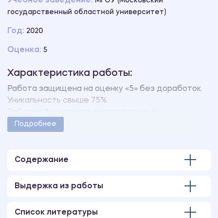
Учебное заведение:
МГОУ (Московский
государственный областной университет)
Год:
2020
Оценка:
5
Характеристика работы:
Работа защищена на оценку «5» без доработок.
Уникальность свыше 75%.
Работа оформлена в соответствии с
методическими указаниями учебного заведения.
Подробнее
Количество страниц - 62.
В работе также имеются следующие приложения:
ПРИЛОЖЕНИЕ А Список проанализированных
Содержание
сленгизмов.
Выдержка из работы
Список литературы