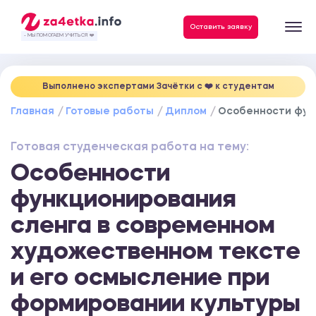
Данные, необходимые для качественного выполнения заказа
Оставить заявку
- МЫ ПОМОГАЕМ УЧИТЬСЯ ❤️
Выполнено экспертами Зачётки c ❤️ к студентам
Главная
Готовые работы
Диплом
Особенности функ
Готовая студенческая работа на тему:
Особенности
функционирования
сленга в современном
художественном тексте
и его осмысление при
формировании культуры