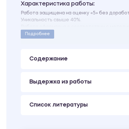
Характеристика работы:
Работа защищена на оценку «5» без дорабо
Уникальность свыше 40%.
Работа оформлена в соответствии с методи
Количество страниц - 32.
Подробнее
Содержание
Выдержка из работы
Список литературы