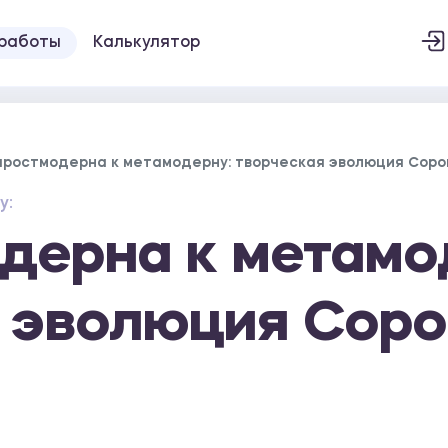
 работы
Калькулятор
простмодерна к метамодерну: творческая эволюция Соро
у:
дерна к метамо
 эволюция Сор