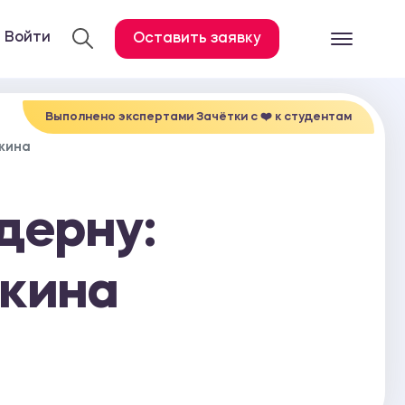
Войти
Оставить заявку
Готовые работ
Все услуги
Выполнено экспертами Зачётки c ❤️ к студентам
кина
Дипломная работа
Курсовая работа
дерну:
Контрольная работа
Лабораторная работа
окина
Отчет по практике
Диссертация
План-конспект
Дневник по практике