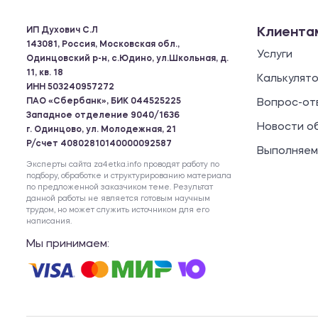
ИП Духович С.Л
Клиента
143081, Россия, Московская обл.,
Услуги
Одинцовский р-н, с.Юдино, ул.Школьная, д.
11, кв. 18
Калькулят
ИНН 503240957272
ПАО «Сбербанк», БИК 044525225
Вопрос-от
Западное отделение 9040/1636
Новости о
г. Одинцово, ул. Молодежная, 21
Р/счет 40802810140000092587
Выполняем
Эксперты сайта za4etka.info проводят работу по
подбору, обработке и структурированию материала
по предложенной заказчиком теме. Результат
данной работы не является готовым научным
трудом, но может служить источником для его
написания.
Мы принимаем: