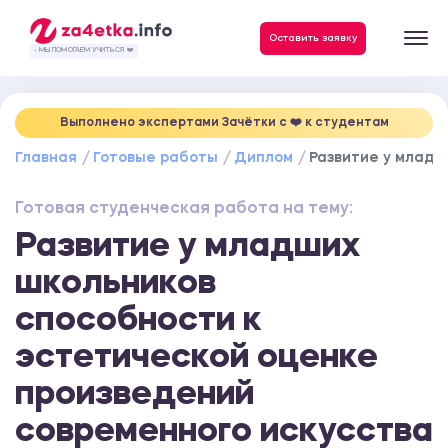
Данные, необходимые для качественного выполнения заказа
Оставить заявку
- МЫ ПОМОГАЕМ УЧИТЬСЯ ❤️
Выполнено экспертами Зачётки c ❤️ к студентам
Главная
Готовые работы
Диплом
Развитие у младш
Готовая студенческая работа на тему:
Развитие у младших
школьников
способности к
эстетической оценке
произведений
современного искусства