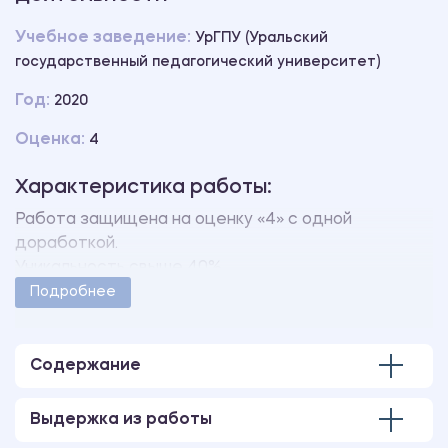
Учебное заведение:
УрГПУ (Уральский
государственный педагогический университет)
Год:
2020
Оценка:
4
Характеристика работы:
Работа защищена на оценку «4» с одной
доработкой.
Уникальность свыше 40%.
Работа оформлена в соответствии с
Подробнее
методическими указаниями учебного заведения.
Количество страниц - 56.
В работе также имеются следующие приложения:
Содержание
Приложение 1 Характеристика уровней
развитости показателей эстетической оценки
Выдержка из работы
произведений современного искусства у детей