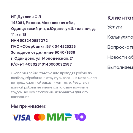
ИП Духович С.Л
Клиента
143081, Россия, Московская обл.,
Услуги
Одинцовский р-н, с.Юдино, ул.Школьная, д.
11, кв. 18
Калькулят
ИНН 503240957272
ПАО «Сбербанк», БИК 044525225
Вопрос-от
Западное отделение 9040/1636
Новости о
г. Одинцово, ул. Молодежная, 21
Р/счет 40802810140000092587
Выполняем
Эксперты сайта za4etka.info проводят работу по
подбору, обработке и структурированию материала
по предложенной заказчиком теме. Результат
данной работы не является готовым научным
трудом, но может служить источником для его
написания.
Мы принимаем: