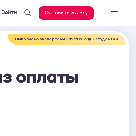
Войти
Оставить заявку
Готовые работ
Все услуги
Выполнено экспертами Зачётки c ❤️ к студентам
Дипломная работа
Курсовая работа
из оплаты
Контрольная работа
Лабораторная работа
Отчет по практике
Диссертация
План-конспект
Дневник по практике