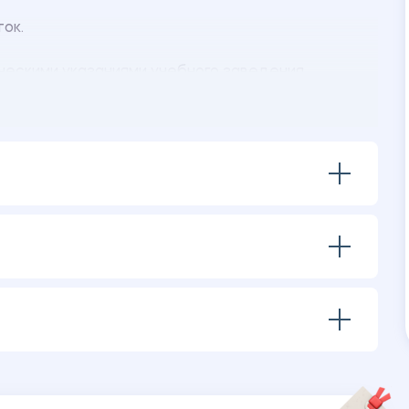
ок.
ескими указаниями учебного заведения.
ения:
ного бухгалтера.
галтера.
 гг.
тка.
курса.
тимулировании работников.