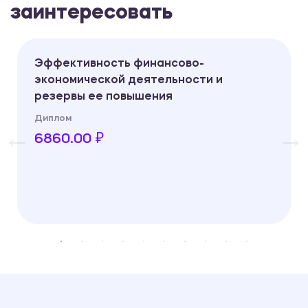
заинтересовать
ктивность финансово-
Повышен
омической деятельности и
предпри
рвы ее повышения
Рем Сер
ом
Диплом
0.00 ₽
10060.