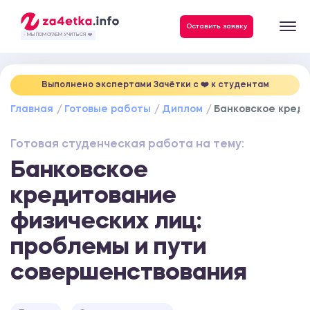
Данные, необходимые для качественного выполнения заказа
Оставить заявку
- МЫ ПОМОГАЕМ УЧИТЬСЯ ❤️
Выполнено экспертами Зачётки c ❤️ к студентам
Главная
Готовые работы
Диплом
Банковское креди
Готовая студенческая работа на тему:
Банковское
кредитование
физических лиц:
проблемы и пути
совершенствования