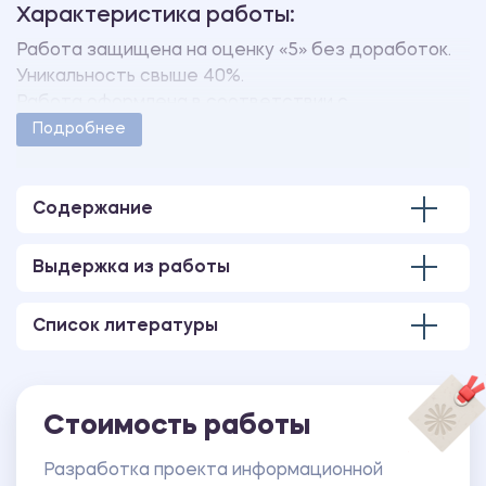
Характеристика работы:
Работа защищена на оценку «5» без доработок.
Уникальность свыше 40%.
Работа оформлена в соответствии с
методическими указаниями учебного заведения.
Подробнее
Количество страниц - 72.
В работе также имеется следующее
приложение:
Содержание
ПРИЛОЖЕНИЕ А Текст программы.
Выдержка из работы
Список литературы
Стоимость работы
Разработка проекта информационной