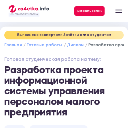
Данные, необходимые для качественного выполнения заказа
Оставить заявку
- МЫ ПОМОГАЕМ УЧИТЬСЯ ❤️
Выполнено экспертами Зачётки c ❤️ к студентам
Главная
Готовые работы
Диплом
Разработка прое
Готовая студенческая работа на тему:
Разработка проекта
информационной
системы управления
персоналом малого
предприятия