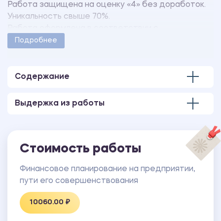
Работа защищена на оценку «4» без доработок.
Уникальность свыше 70%.
Работа оформлена в соответствии с
методическими указаниями учебного заведения.
Подробнее
Количество страниц - 50.
Содержание
Выдержка из работы
Стоимость работы
Финансовое планирование на предприятии,
пути его совершенствования
10060.00 ₽