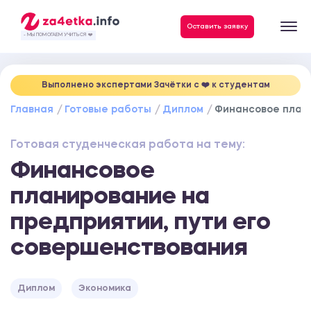
Данные, необходимые для качественного выполнения заказа
Оставить заявку
- МЫ ПОМОГАЕМ УЧИТЬСЯ ❤️
Выполнено экспертами Зачётки c ❤️ к студентам
Главная
Готовые работы
Диплом
Финансовое плани
Готовая студенческая работа на тему:
Финансовое
планирование на
предприятии, пути его
совершенствования
Диплом
Экономика