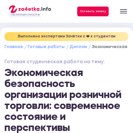
Данные, необходимые для качественного выполнения заказа
Оставить заявку
- МЫ ПОМОГАЕМ УЧИТЬСЯ ❤️
Выполнено экспертами Зачётки c ❤️ к студентам
Главная
Готовые работы
Диплом
Экономическая бе
Готовая студенческая работа на тему:
Экономическая
безопасность
организации розничной
торговли: современное
состояние и
перспективы