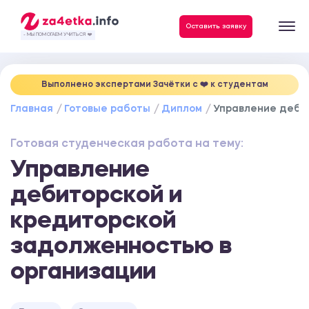
Данные, необходимые для качественного выполнения заказа
Оставить заявку
- МЫ ПОМОГАЕМ УЧИТЬСЯ ❤️
Выполнено экспертами Зачётки c ❤️ к студентам
Главная
Готовые работы
Диплом
Управление деби
Готовая студенческая работа на тему:
Управление
дебиторской и
кредиторской
задолженностью в
организации