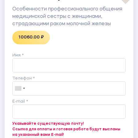
СТРАДАЮЩИХ РАКОМ МОЛОЧНОЙ ЖЕЛЕЗЫ
ПРИЛОЖЕНИЕ 4 – РЕКОМЕНДАЦИИ ПО
Особенности профессионального общения
ОРГАНИЗАЦИИ ПРОФЕССИОНАЛЬНОГО
медицинской сестры с женщинами,
ОБЩЕНИЯ МЕДИЦИНСКОЙ СЕСТРЫ С
страдающими раком молочной железы
ЖЕНЩИНАМИ, СТРАДАЮЩИМИ РАКОМ
10060.00 ₽
МОЛОЧНОЙ ЖЕЛЕЗЫ
ПРИЛОЖЕНИЕ 5 – ОПРОСНИК МЕДИЦИНСКОЙ
СЕСТРЫ «ОСОБЕННОСТИ
Имя *
ПРОФЕССИОНАЛЬНОГО ОБЩЕНИЯ В
ОРГАНИЗАЦИИ СЕСТРИНСКОГО ПРОЦЕССА»
Телефон *
E-mail *
Указывайте существующую почту!
Ссылка для оплаты и готовая работа будут высланы
на указанный вами E-mail!