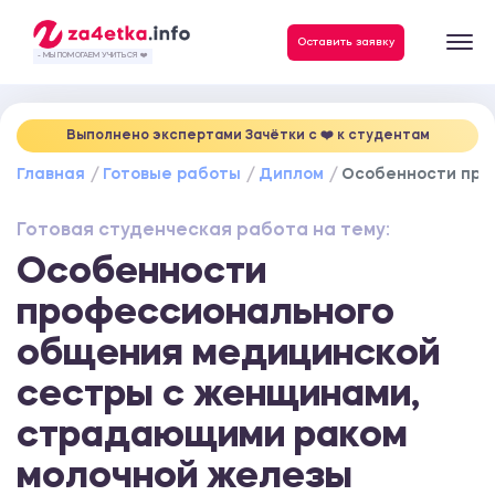
Данные, необходимые для качественного выполнения заказа
Оставить заявку
- МЫ ПОМОГАЕМ УЧИТЬСЯ ❤️
Выполнено экспертами Зачётки c ❤️ к студентам
Главная
Готовые работы
Диплом
Особенности про
Готовая студенческая работа на тему:
Особенности
профессионального
общения медицинской
сестры с женщинами,
страдающими раком
молочной железы