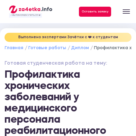
Данные, необходимые для качественного выполнения заказа
Оставить заявку
- МЫ ПОМОГАЕМ УЧИТЬСЯ ❤️
Выполнено экспертами Зачётки c ❤️ к студентам
Главная
Готовые работы
Диплом
Профилактика хр
Готовая студенческая работа на тему:
Профилактика
хронических
заболеваний у
медицинского
персонала
реабилитационного