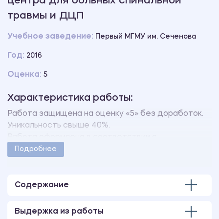
центра для больных спинальной
травмы и ДЦП
Учебное заведение:
Первый МГМУ им. Сеченова
Год:
2016
Оценка:
5
Характеристика работы:
Работа защищена на оценку «5» без доработок.
Уникальность свыше 40%.
Работа оформлена в соответствии с
методическими указаниями учебного заведения.
Подробнее
Количество страниц - 54.
В работе также имеются следующие приложения:
ПРИЛОЖЕНИЕ 1 – КАРТА ИЗУЧЕНИЯ СОСТОЯНИЯ
Содержание
ЗДОРОВЬЯ ФЕЛЬДШЕРОВ-ЛАБОРАНТОВ РАДИО-
ИММУНОЛОГИЧЕСКОГО ОТДЕЛЕНИЯ
Выдержка из работы