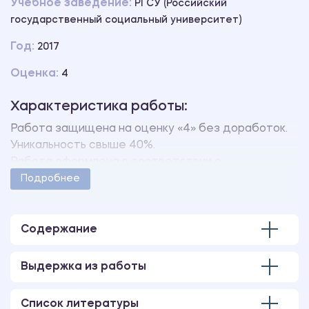
Учебное заведение:
РГСУ (Российский
государственный социальный университет)
Год:
2017
Оценка:
4
Характеристика работы:
Работа защищена на оценку «4» без доработок.
Уникальность свыше 40%.
Работа оформлена в соответствии с
методическими указаниями учебного заведения.
Подробнее
Количество страниц - 66.
В работе имеются следующие приложения:
Комплекс массажа и лечебной гимнастики при
Содержание
дисплазии тазобедренного сустава (по А. А.
Потапчуку, С. В. Матвееву, 2010)
Выдержка из работы
Комплекс лечебной гимнастики в воде при
дисплазии тазобедренного сустава (по Н. Н.
Список литературы