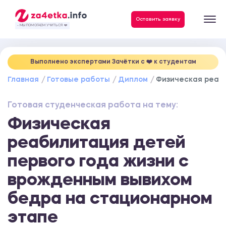
Данные, необходимые для качественного выполнения заказа
Оставить заявку
- МЫ ПОМОГАЕМ УЧИТЬСЯ ❤️
Выполнено экспертами Зачётки c ❤️ к студентам
Главная
Готовые работы
Диплом
Физическая реаби
Готовая студенческая работа на тему:
Физическая
реабилитация детей
первого года жизни с
врожденным вывихом
бедра на стационарном
этапе