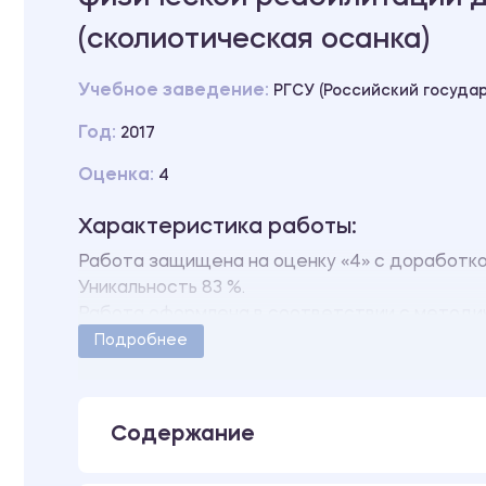
(сколиотическая осанка)
Учебное заведение:
РГСУ (Российский госуда
Год:
2017
Оценка:
4
Характеристика работы:
Работа защищена на оценку «4» с доработко
Уникальность 83 %.
Работа оформлена в соответствии с методич
Количество страниц - 80.
Подробнее
В работе имеются следующие приложения:
Кистевая динамометрия
Становая динамометрия
Содержание
Комплекс №1: «Начало реабилитационного п
В работе также имеются доклад и презента