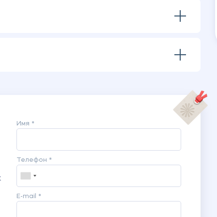
Имя *
Телефон *
ж
E-mail *