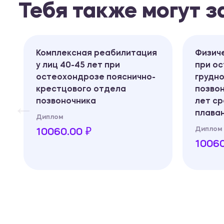
Тебя также могут 
Комплексная реабилитация
Физич
у лиц 40-45 лет при
при о
х
остеохондрозе пояснично-
грудн
крестцового отдела
позвон
позвоночника
лет с
плава
Диплом
Диплом
10060.00 ₽
10060