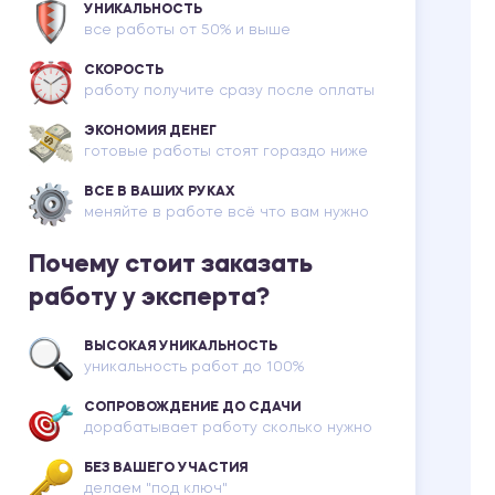
УНИКАЛЬНОСТЬ
все работы от 50% и выше
СКОРОСТЬ
работу получите сразу после оплаты
ЭКОНОМИЯ ДЕНЕГ
готовые работы стоят гораздо ниже
ВСЕ В ВАШИХ РУКАХ
меняйте в работе всё что вам нужно
Почему стоит заказать
работу у эксперта?
ВЫСОКАЯ УНИКАЛЬНОСТЬ
уникальность работ до 100%
СОПРОВОЖДЕНИЕ ДО СДАЧИ
дорабатывает работу сколько нужно
БЕЗ ВАШЕГО УЧАСТИЯ
делаем "под ключ"