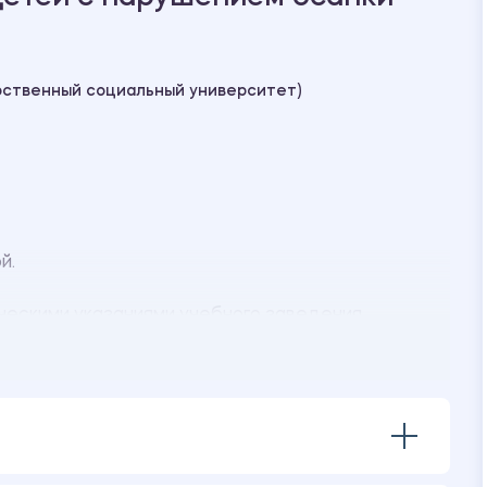
рственный социальный университет)
й.
ескими указаниями учебного заведения.
ериода»
ция.