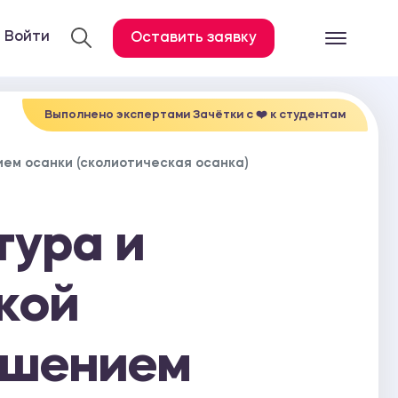
Войти
Оставить заявку
Готовые работ
Все услуги
Выполнено экспертами Зачётки c ❤️ к студентам
Дипломная работа
ем осанки (сколиотическая осанка)
Курсовая работа
Контрольная работа
тура и
Лабораторная работа
Отчет по практике
кой
Диссертация
ушением
План-конспект
Дневник по практике