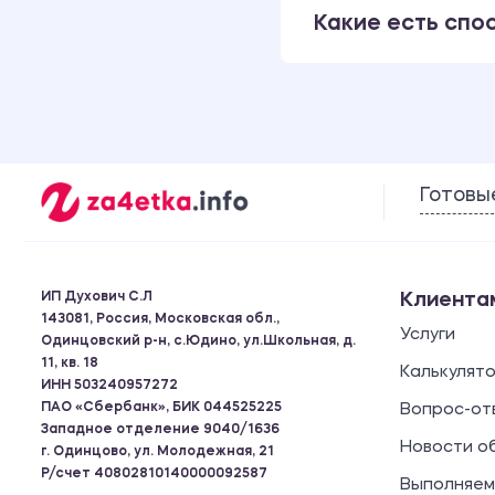
Какие есть спо
Готовы
ИП Духович С.Л
Клиента
143081, Россия, Московская обл.,
Услуги
Одинцовский р-н, с.Юдино, ул.Школьная, д.
11, кв. 18
Калькулят
ИНН 503240957272
ПАО «Сбербанк», БИК 044525225
Вопрос-от
Западное отделение 9040/1636
Новости о
г. Одинцово, ул. Молодежная, 21
Р/счет 40802810140000092587
Выполняем