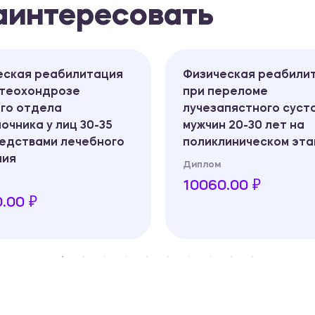
заинтересовать
еская реабилитация
Физическая реабили
стеохондрозе
при переломе
ого отдела
лучезапястного суста
очника у лиц 30-35
мужчин 20-30 лет на
редствами лечебного
поликлиническом эта
ния
Диплом
10060.00 ₽
.00 ₽