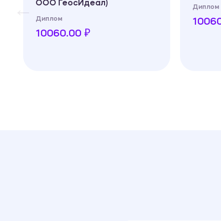
ООО ГеосИдеал)
Диплом
Диплом
10060
10060.00 ₽