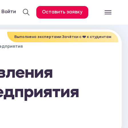
Войти
Оставить заявку
Готовые работ
Все услуги
Выполнено экспертами Зачётки c ❤️ к студентам
редприятия
Дипломная работа
Курсовая работа
вления
Контрольная работа
Лабораторная работа
едприятия
Отчет по практике
Диссертация
План-конспект
Дневник по практике