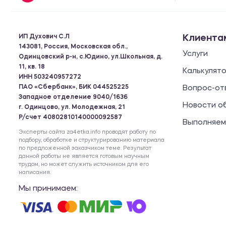
ИП Духович С.Л
Клиента
143081, Россия, Московская обл.,
Услуги
Одинцовский р-н, с.Юдино, ул.Школьная, д.
11, кв. 18
Калькулят
ИНН 503240957272
ПАО «Сбербанк», БИК 044525225
Вопрос-от
Западное отделение 9040/1636
Новости о
г. Одинцово, ул. Молодежная, 21
Р/счет 40802810140000092587
Выполняем
Эксперты сайта za4etka.info проводят работу по
подбору, обработке и структурированию материала
по предложенной заказчиком теме. Результат
данной работы не является готовым научным
трудом, но может служить источником для его
написания.
Мы принимаем: