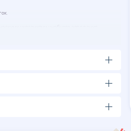
ок.
ескими указаниями учебного заведения.
ения:
вердловскавтодор».
 АО «Свердловскавтодор».
а должность. Описание задач с указанием