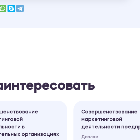
заинтересовать
шенствование
Совершенствование
тинговой
маркетинговой
льности в
деятельности предп
тельных организациях
Диплом