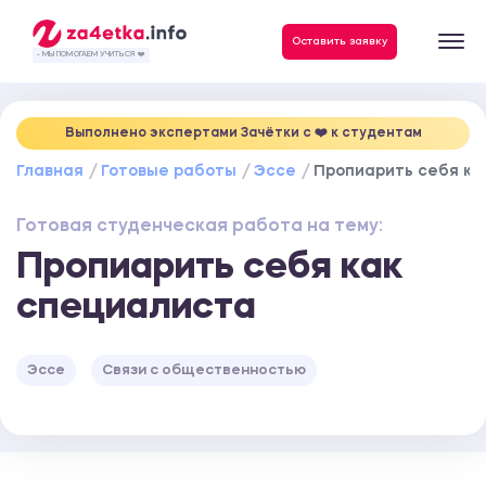
Данные, необходимые для качественного выполнения заказа
Оставить заявку
- МЫ ПОМОГАЕМ УЧИТЬСЯ ❤️
Выполнено экспертами Зачётки c ❤️ к студентам
Главная
Готовые работы
Эссе
Пропиарить себя ка
Готовая студенческая работа на тему:
Пропиарить себя как
специалиста
Эссе
Связи с общественностью