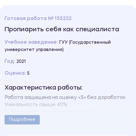
Готовая работа № 155232
Пропиарить себя как специалиста
Учебное заведение:
ГУУ (Государственный
университет управления)
Год:
2021
Оценка:
5
Характеристика работы:
Работа защищена на оценку «5» без доработок.
Уникальность свыше 40%.
Работа оформлена в соответствии с
методическими указаниями учебного заведения.
Подробнее
Количество страниц - 2.