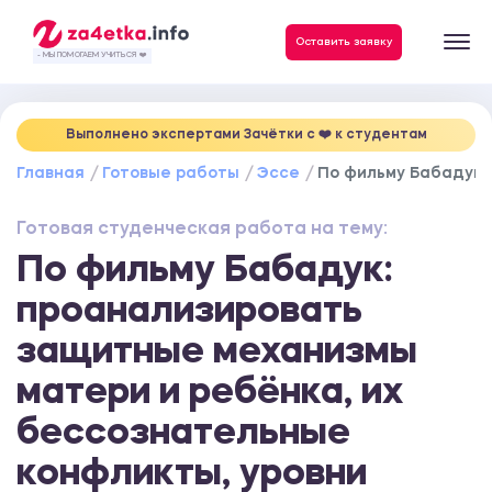
Данные, необходимые для качественного выполнения заказа
Оставить заявку
- МЫ ПОМОГАЕМ УЧИТЬСЯ ❤️
Выполнено экспертами Зачётки c ❤️ к студентам
Главная
Готовые работы
Эссе
По фильму Бабадук:
Готовая студенческая работа на тему:
По фильму Бабадук:
проанализировать
защитные механизмы
матери и ребёнка, их
бессознательные
конфликты, уровни