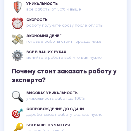
УНИКАЛЬНОСТЬ
все работы от 50% и выше
СКОРОСТЬ
работу получите сразу после оплаты
ЭКОНОМИЯ ДЕНЕГ
готовые работы стоят гораздо ниже
ВСЕ В ВАШИХ РУКАХ
меняйте в работе всё что вам нужно
Почему стоит заказать работу у
эксперта?
ВЫСОКАЯ УНИКАЛЬНОСТЬ
уникальность работ до 100%
СОПРОВОЖДЕНИЕ ДО СДАЧИ
дорабатывает работу сколько нужно
БЕЗ ВАШЕГО УЧАСТИЯ
делаем "под ключ"