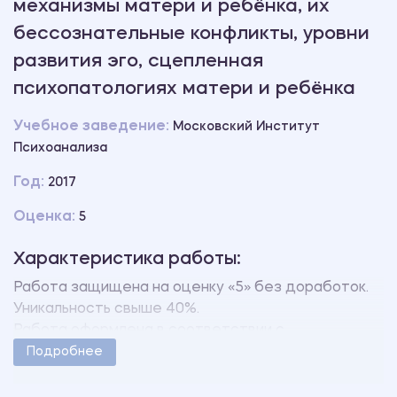
механизмы матери и ребёнка, их
бессознательные конфликты, уровни
развития эго, сцепленная
психопатологиях матери и ребёнка
Учебное заведение:
Московский Институт
Психоанализа
Год:
2017
Оценка:
5
Характеристика работы:
Работа защищена на оценку «5» без доработок.
Уникальность свыше 40%.
Работа оформлена в соответствии с
методическими указаниями учебного заведения.
Подробнее
Количество страниц - 3.