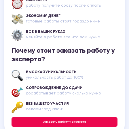
СКОРОСТЬ
работу получите сразу после оплаты
ЭКОНОМИЯ ДЕНЕГ
готовые работы стоят гораздо ниже
ВСЕ В ВАШИХ РУКАХ
меняйте в работе всё что вам нужно
Почему стоит заказать работу у
эксперта?
ВЫСОКАЯ УНИКАЛЬНОСТЬ
уникальность работ до 100%
СОПРОВОЖДЕНИЕ ДО СДАЧИ
дорабатывает работу сколько нужно
БЕЗ ВАШЕГО УЧАСТИЯ
делаем "под ключ"
Заказать работу у эксперта