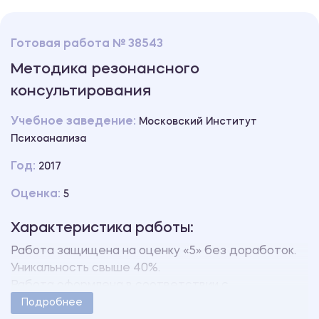
Готовая работа № 38543
Методика резонансного
консультирования
Учебное заведение:
Московский Институт
Психоанализа
Год:
2017
Оценка:
5
Характеристика работы:
Работа защищена на оценку «5» без доработок.
Уникальность свыше 40%.
Работа оформлена в соответствии с
методическими указаниями учебного заведения.
Подробнее