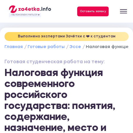
Данные, необходимые для качественного выполнения заказа
Оставить заявку
- МЫ ПОМОГАЕМ УЧИТЬСЯ ❤️
Выполнено экспертами Зачётки c ❤️ к студентам
Главная
Готовые работы
Эссе
Налоговая функция 
Готовая студенческая работа на тему:
Налоговая функция
современного
российского
государства: понятия,
содержание,
назначение, место и