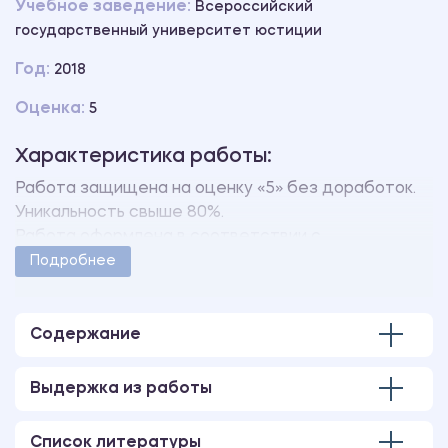
Учебное заведение:
Всероссийский
государственный университет юстиции
Год:
2018
Оценка:
5
Характеристика работы:
Работа защищена на оценку «5» без доработок.
Уникальность свыше 80%.
Работа оформлена в соответствии с
методическими указаниями учебного заведения.
Подробнее
Количество страниц - 7.
Содержание
Выдержка из работы
Список литературы