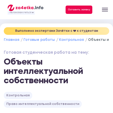
Данные, необходимые для качественного выполнения заказа
Оставить заявку
- МЫ ПОМОГАЕМ УЧИТЬСЯ ❤️
Выполнено экспертами Зачётки c ❤️ к студентам
Главная
Готовые работы
Контрольная
Объекты инт
Готовая студенческая работа на тему:
Объекты
интеллектуальной
собственности
Контрольная
Право интеллектуальной собственности