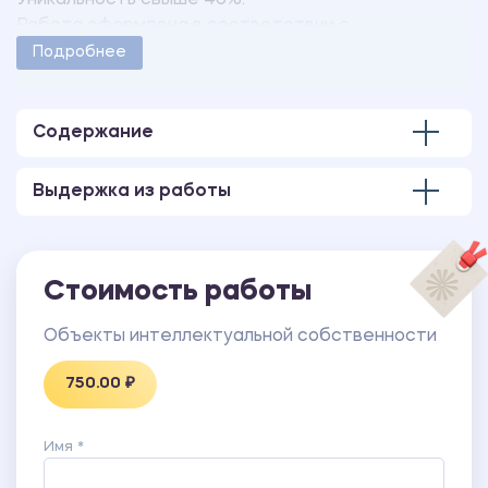
Уникальность свыше 40%.
Работа оформлена в соответствии с
методическими указаниями учебного заведения.
Подробнее
Количество страниц - 2.
Содержание
Выдержка из работы
Стоимость работы
Объекты интеллектуальной собственности
750.00 ₽
Имя *