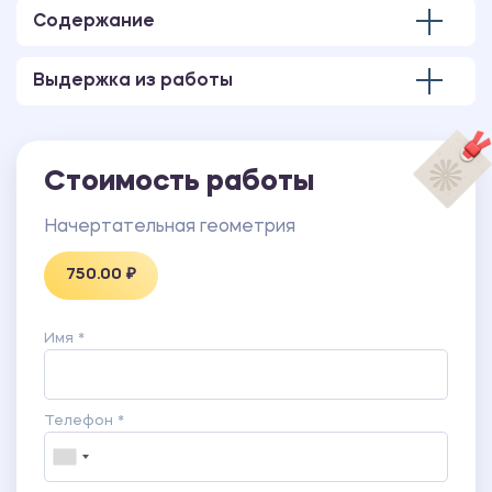
В работе также имеются чертежи, выполненные в
Содержание
Компас.
Выдержка из работы
Стоимость работы
Начертательная геометрия
750.00 ₽
Имя *
Телефон *