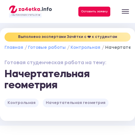
Данные, необходимые для качественного выполнения заказа
Оставить заявку
- МЫ ПОМОГАЕМ УЧИТЬСЯ ❤️
Выполнено экспертами Зачётки c ❤️ к студентам
Главная
Готовые работы
Контрольная
Начертател
Готовая студенческая работа на тему:
Начертательная
геометрия
Контрольная
Начертательная геометрия