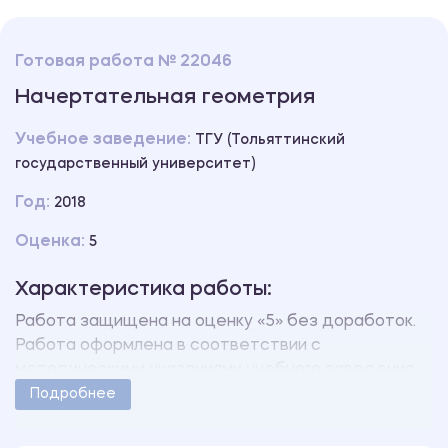
Готовая работа № 22046
Начертательная геометрия
Учебное заведение:
ТГУ (Тольяттинский
государственный университет)
Год:
2018
Оценка:
5
Характеристика работы:
Работа защищена на оценку «5» без доработок.
Работа оформлена в соответствии с
методическими указаниями учебного заведения.
Количество чертежей - 2.
Подробнее
В работе имеются чертежи, выполненные в виде
pdf.