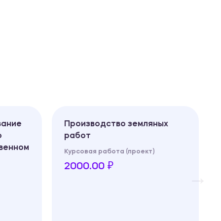
вание
Производство земляных
о
работ
венном
Курсовая работа (проект)
2000.00 ₽