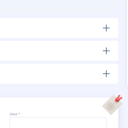
рмате PDF.
Имя *