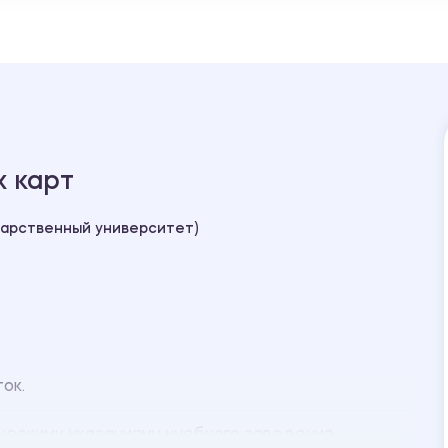
х карт
дарственный университет)
ток.
ческими указаниями учебного заведения.