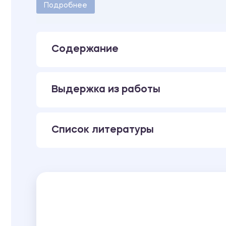
Количество страниц - 36.
Подробнее
В работе имеется чертеж, выполненный в фо
Содержание
Выдержка из работы
Список литературы