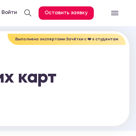
Войти
Оставить заявку
Готовые работ
Все услуги
Выполнено экспертами Зачётки c ❤️ к студентам
Дипломная работа
Курсовая работа
их карт
Контрольная работа
Лабораторная работа
Отчет по практике
Диссертация
План-конспект
Дневник по практике