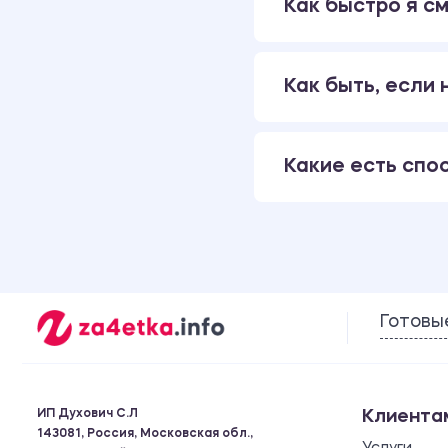
Как быстро я см
Как быть, если
Какие есть спо
Готовы
ИП Духович С.Л
Клиента
143081, Россия, Московская обл.,