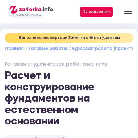
Данные, необходимые для качественного выполнения заказа
Оставить заявку
- МЫ ПОМОГАЕМ УЧИТЬСЯ ❤️
Выполнено экспертами Зачётки c ❤️ к студентам
Главная
Готовые работы
Курсовая работа (проект)
Готовая студенческая работа на тему:
Расчет и
конструирование
фундаментов на
естественном
основании