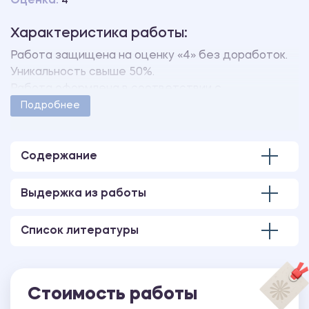
Оценка:
4
Характеристика работы:
Работа защищена на оценку «4» без доработок.
Уникальность свыше 50%.
Работа оформлена в соответствии с
методическими указаниями учебного заведения.
Подробнее
Количество страниц - 38.
В работе также имеется чертеж, выполненный в
AutoCAD.
Содержание
Выдержка из работы
Список литературы
Стоимость работы