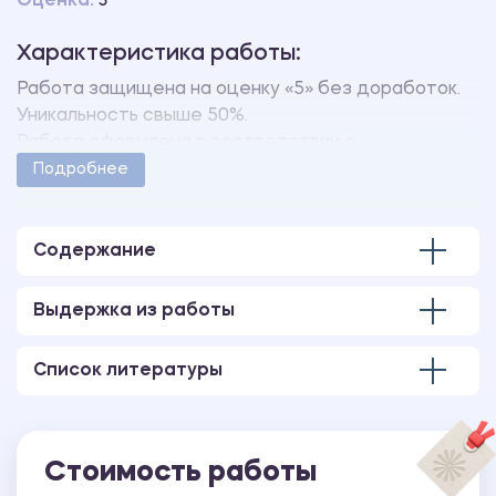
Оценка:
5
Характеристика работы:
Работа защищена на оценку «5» без доработок.
Уникальность свыше 50%.
Работа оформлена в соответствии с
методическими указаниями учебного заведения.
Подробнее
Количество страниц - 35.
В работе также имеется чертеж, выполненный в
AutoCAD.
Содержание
Выдержка из работы
Список литературы
Стоимость работы