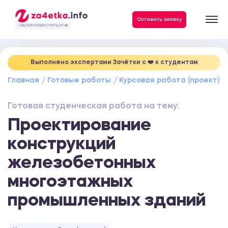
Данные, необходимые для качественного выполнения заказа
Оставить заявку
- МЫ ПОМОГАЕМ УЧИТЬСЯ ❤️
Выполнено экспертами Зачётки c ❤️ к студентам
Главная
Готовые работы
Курсовая работа (проект)
Готовая студенческая работа на тему:
Проектирование
конструкций
железобетонных
многоэтажных
промышленных зданий