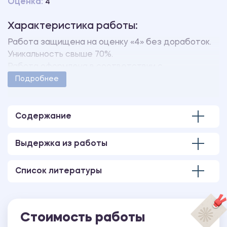
Оценка:
4
Характеристика работы:
Работа защищена на оценку «4» без доработок.
Уникальность свыше 70%.
Работа оформлена в соответствии с
методическими указаниями учебного заведения.
Подробнее
Количество страниц - 23.
В работе также имеется документ, выполненный в
MS Access Database.
Содержание
Выдержка из работы
Список литературы
Стоимость работы