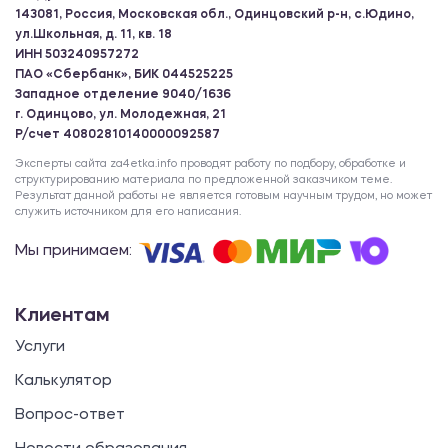
2600.00 ₽
143081, Россия, Московская обл., Одинцовский р-н, с.Юдино,
ул.Школьная, д. 11, кв. 18
Отчет
ИНН 503240957272
ПАО «Сбербанк», БИК 044525225
Западное отделение 9040/1636
Учебная (исследовательская) практика
г. Одинцово, ул. Молодежная, 21
Р/счет 40802810140000092587
2600.00 ₽
Эксперты сайта za4etka.info проводят работу по подбору, обработке и
Отчет
структурированию материала по предложенной заказчиком теме.
Результат данной работы не является готовым научным трудом, но может
служить источником для его написания.
Производственная практика
Мы принимаем:
2600.00 ₽
Отчет
Клиентам
Услуги
Преддипломная практика
Калькулятор
2600.00 ₽
Вопрос-ответ
Отчет