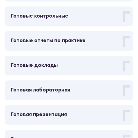
Отчет
Г
Готовые контрольные
Преддипломная практика
2600.00 ₽
Г
Готовые отчеты по практике
Отчет
Преддипломная практика
Г
Готовые доклады
2600.00 ₽
Отчет
Г
Готовая лабораторная
Производственная практика
(педагогическая практика)
Г
Готовая презентация
2600.00 ₽
Отчет