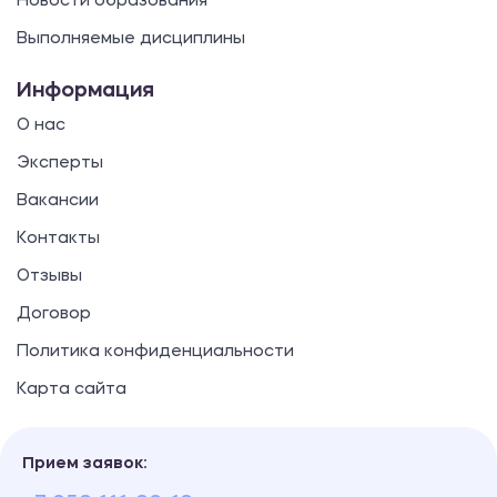
Новости образования
Выполняемые дисциплины
Производственная практика (практика
по получению профессиональных
Информация
умений и опыта профессиональной
О нас
деятельности)
Эксперты
2600.00 ₽
Вакансии
Отчет
Контакты
Отзывы
Педагогическая практика
Договор
2600.00 ₽
Политика конфиденциальности
Отчет
Карта сайта
Производственная практика
Прием заявок:
2600.00 ₽