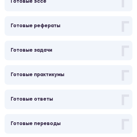
Г
Готовые эссе
Экономика
1080.00 ₽
Г
Готовые рефераты
Отчет
Г
Готовые задачи
Производственная практика
2600.00 ₽
Г
Отчет
Готовые практикумы
Производственная (по получению
Г
профессиональных умений и опыта
Готовые ответы
профессиональной деятельности)
практика
Г
2600.00 ₽
Готовые переводы
Отчет