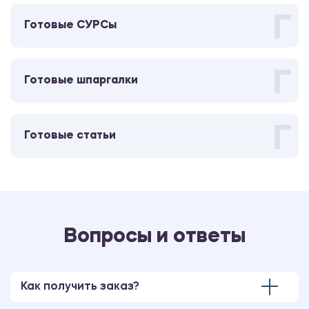
Г
Готовые СУРСы
Преддипломная практика
2600.00 ₽
Г
Готовые шпаргалки
Отчет
Производственная (научно-
Г
Готовые статьи
исследовательская работа) практика
2600.00 ₽
Отчет
Вопросы и ответы
Преддипломная практика
2600.00 ₽
Отчет
Как получить заказ?