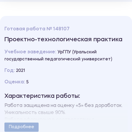
Готовая работа № 148107
Проектно-технологическая практика
Учебное заведение:
УрГПУ (Уральский
государственный педагогический университет)
Год:
2021
Оценка:
5
Характеристика работы:
Работа защищена на оценку «5» без доработок.
Уникальность свыше 90%.
Работа оформлена в соответствии с
методическими указаниями учебного заведения.
Подробнее