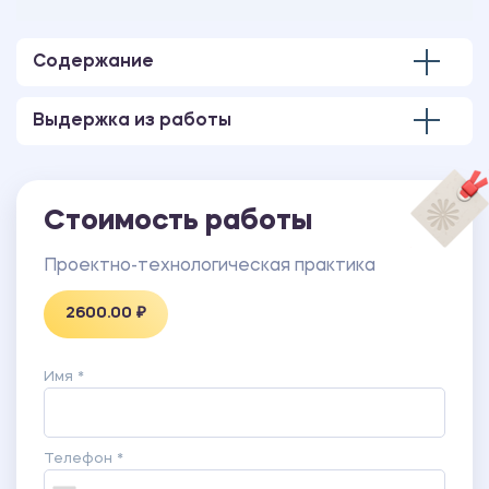
Количество страниц - 12.
В работе также имеется презентация,
выполненная в программе MS PowerPoint.
Содержание
Выдержка из работы
Стоимость работы
Проектно-технологическая практика
2600.00 ₽
Имя *
Телефон *