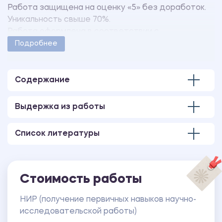
Работа защищена на оценку «5» без доработок.
Уникальность свыше 70%.
Работа оформлена в соответствии с
методическими указаниями учебного заведения.
Подробнее
Количество страниц - 32.
В работе также имеется дневник, выполненный в
MS Word.
Содержание
Выдержка из работы
Список литературы
Стоимость работы
НИР (получение первичных навыков научно-
исследовательской работы)