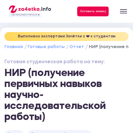
Данные, необходимые для качественного выполнения заказа
Оставить заявку
- МЫ ПОМОГАЕМ УЧИТЬСЯ ❤️
Выполнено экспертами Зачётки c ❤️ к студентам
Главная
Готовые работы
Отчет
НИР (получение пе
Готовая студенческая работа на тему:
НИР (получение
первичных навыков
научно-
исследовательской
работы)