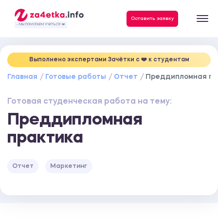
Данные, необходимые для качественного выполнения заказа
Оставить заявку
- МЫ ПОМОГАЕМ УЧИТЬСЯ ❤️
Выполнено экспертами Зачётки c ❤️ к студентам
Главная
Готовые работы
Отчет
Преддипломная пр
Готовая студенческая работа на тему:
Преддипломная
практика
Отчет
Маркетинг