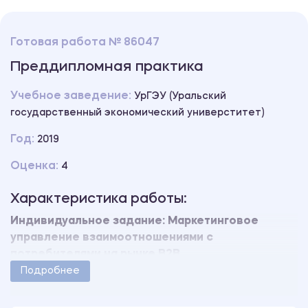
Готовая работа № 86047
Преддипломная практика
Учебное заведение:
УрГЭУ (Уральский
государственный экономический универститет)
Год:
2019
Оценка:
4
Характеристика работы:
Индивидуальное задание: Маркетинговое
управление взаимоотношениями с
потребителями на рынке В2В.
Работа защищена на оценку «4» без доработок.
Подробнее
Уникальность свыше 80%.
Работа оформлена в соответствии с