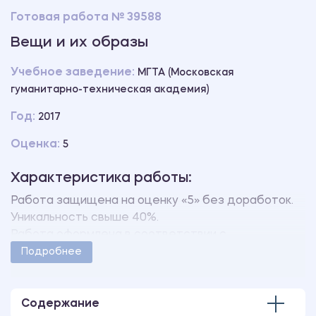
Готовая работа № 39588
Вещи и их образы
Учебное заведение:
МГТА (Московская
гуманитарно-техническая академия)
Год:
2017
Оценка:
5
Характеристика работы:
Работа защищена на оценку «5» без доработок.
Уникальность свыше 40%.
Работа оформлена в соответствии с
методическими указаниями учебного заведения.
Подробнее
Количество страниц - 17.
Содержание