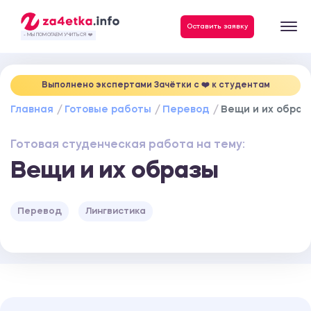
Данные, необходимые для качественного выполнения заказа
Оставить заявку
- МЫ ПОМОГАЕМ УЧИТЬСЯ ❤️
Выполнено экспертами Зачётки c ❤️ к студентам
Главная
Готовые работы
Перевод
Вещи и их образ
Готовая студенческая работа на тему:
Вещи и их образы
Перевод
Лингвистика