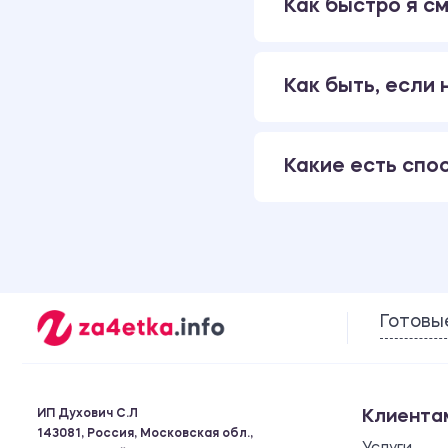
Как быстро я см
Как быть, если
Какие есть спо
Готовы
ИП Духович С.Л
Клиента
143081, Россия, Московская обл.,