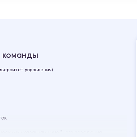
 команды
иверситет управления)
ток.
ческими указаниями учебного заведения.