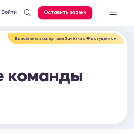
Войти
Оставить заявку
Готовые работ
Все услуги
Выполнено экспертами Зачётки c ❤️ к студентам
Дипломная работа
Курсовая работа
е команды
Контрольная работа
Лабораторная работа
Отчет по практике
Диссертация
План-конспект
Дневник по практике