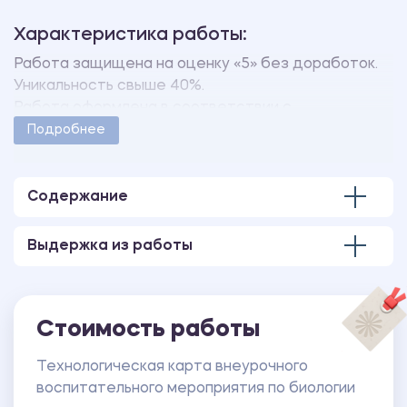
Характеристика работы:
Работа защищена на оценку «5» без доработок.
Уникальность свыше 40%.
Работа оформлена в соответствии с
методическими указаниями учебного заведения.
Подробнее
Количество страниц - 6.
В работе также имеются следующие
приложения:
Содержание
ПРИЛОЖЕНИЕ 1 Текст.
ПРИЛОЖЕНИЕ 2 Анкета.
Выдержка из работы
ПРИЛОЖЕНИЕ 3 Тест.
Стоимость работы
Технологическая карта внеурочного
воспитательного мероприятия по биологии