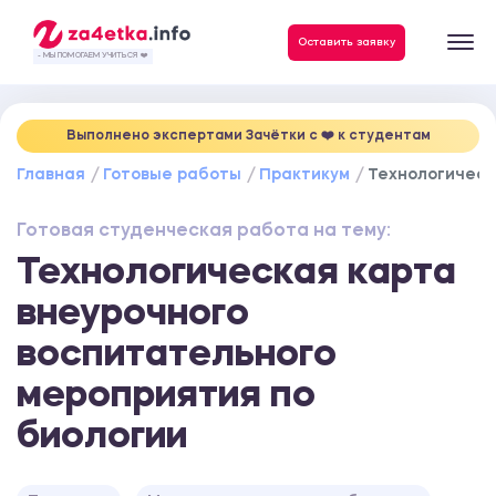
Данные, необходимые для качественного выполнения заказа
Оставить заявку
- МЫ ПОМОГАЕМ УЧИТЬСЯ ❤️
Выполнено экспертами Зачётки c ❤️ к студентам
Главная
Готовые работы
Практикум
Технологическ
Готовая студенческая работа на тему:
Технологическая карта
внеурочного
воспитательного
мероприятия по
биологии