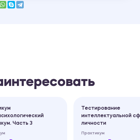
заинтересовать
икум
Тестирование
сихологический
интеллектуальной с
кум. Часть 3
личности
ум
Практикум