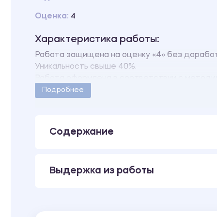
Оценка:
4
Характеристика работы:
Работа защищена на оценку «4» без доработ
Уникальность свыше 40%.
Работа оформлена в соответствии с методич
Количество страниц - 76.
Подробнее
Содержание
Выдержка из работы