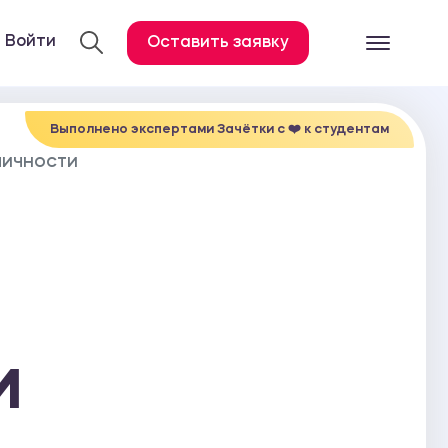
Войти
Оставить заявку
Готовые работ
Все услуги
Выполнено экспертами Зачётки c ❤️ к студентам
ЛИЧНОСТИ
Дипломная работа
Курсовая работа
Контрольная работа
Лабораторная работа
Отчет по практике
Диссертация
И
План-конспект
Дневник по практике