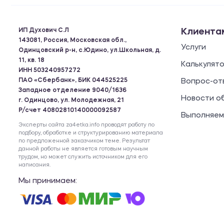
ИП Духович С.Л
Клиента
143081, Россия, Московская обл.,
Услуги
Одинцовский р-н, с.Юдино, ул.Школьная, д.
11, кв. 18
Калькулят
ИНН 503240957272
ПАО «Сбербанк», БИК 044525225
Вопрос-от
Западное отделение 9040/1636
Новости о
г. Одинцово, ул. Молодежная, 21
Р/счет 40802810140000092587
Выполняем
Эксперты сайта za4etka.info проводят работу по
подбору, обработке и структурированию материала
по предложенной заказчиком теме. Результат
данной работы не является готовым научным
трудом, но может служить источником для его
написания.
Мы принимаем: