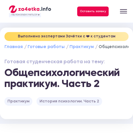
Данные, необходимые для качественного выполнения заказа
Оставить заявку
- МЫ ПОМОГАЕМ УЧИТЬСЯ ❤️
Выполнено экспертами Зачётки c ❤️ к студентам
Главная
Готовые работы
Практикум
Общепсихологи
Готовая студенческая работа на тему:
Общепсихологический
практикум. Часть 2
Практикум
История психологии. Часть 2