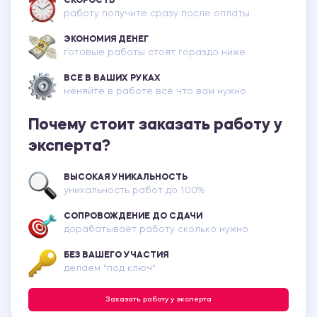
СКОРОСТЬ
работу получите сразу после оплаты
ЭКОНОМИЯ ДЕНЕГ
готовые работы стоят гораздо ниже
ВСЕ В ВАШИХ РУКАХ
меняйте в работе всё что вам нужно
Почему стоит заказать работу у
эксперта?
ВЫСОКАЯ УНИКАЛЬНОСТЬ
уникальность работ до 100%
СОПРОВОЖДЕНИЕ ДО СДАЧИ
дорабатывает работу сколько нужно
БЕЗ ВАШЕГО УЧАСТИЯ
делаем "под ключ"
Заказать работу у эксперта