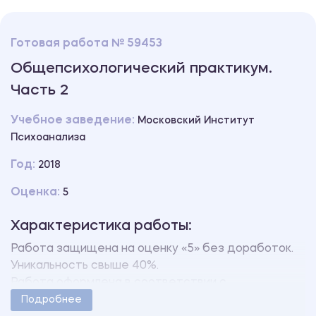
Готовая работа № 59453
Общепсихологический практикум.
Часть 2
Учебное заведение:
Московский Институт
Психоанализа
Год:
2018
Оценка:
5
Характеристика работы:
Работа защищена на оценку «5» без доработок.
Уникальность свыше 40%.
Работа оформлена в соответствии с
методическими указаниями учебного заведения.
Подробнее