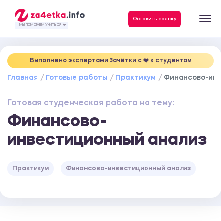
Данные, необходимые для качественного выполнения заказа
Оставить заявку
- МЫ ПОМОГАЕМ УЧИТЬСЯ ❤️
Выполнено экспертами Зачётки c ❤️ к студентам
Главная
Готовые работы
Практикум
Финансово-ин
Готовая студенческая работа на тему:
Финансово-
инвестиционный анализ
Практикум
Финансово-инвестиционный анализ