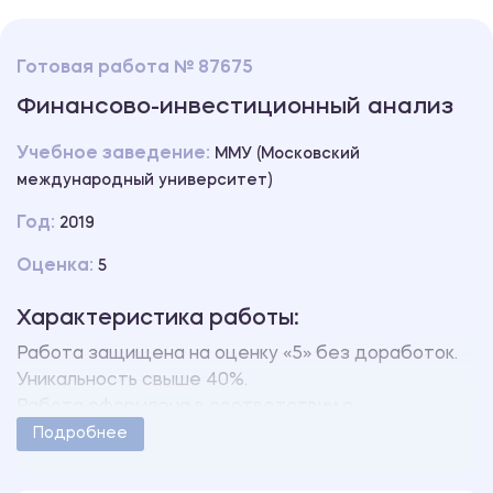
Готовая работа № 87675
Финансово-инвестиционный анализ
Учебное заведение:
ММУ (Московский
международный университет)
Год:
2019
Оценка:
5
Характеристика работы:
Работа защищена на оценку «5» без доработок.
Уникальность свыше 40%.
Работа оформлена в соответствии с
методическими указаниями учебного заведения.
Подробнее
Количество страниц - 15.