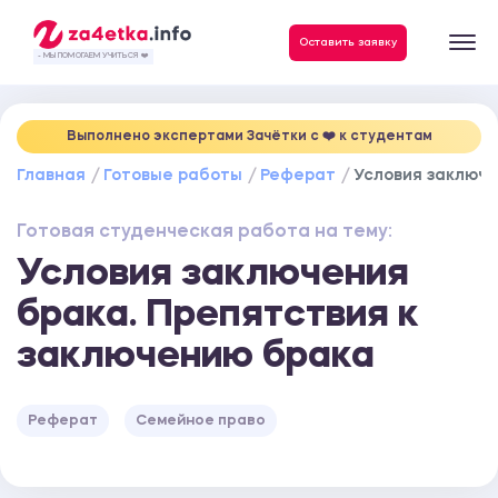
Данные, необходимые для качественного выполнения заказа
Оставить заявку
- МЫ ПОМОГАЕМ УЧИТЬСЯ ❤️
Выполнено экспертами Зачётки c ❤️ к студентам
Главная
Готовые работы
Реферат
Условия заключе
Готовая студенческая работа на тему:
Условия заключения
брака. Препятствия к
заключению брака
Реферат
Семейное право