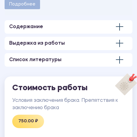
методическими указаниями учебного заведения.
Подробнее
Количество страниц - 15.
В работе также имеется презентация,
выполненная в программе MS PowerPoint.
Содержание
Выдержка из работы
Список литературы
Стоимость работы
Условия заключения брака. Препятствия к
заключению брака
750.00 ₽