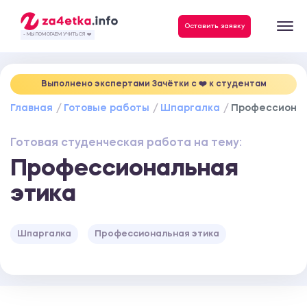
Данные, необходимые для качественного выполнения заказа
Оставить заявку
- МЫ ПОМОГАЕМ УЧИТЬСЯ ❤️
Выполнено экспертами Зачётки c ❤️ к студентам
Главная
Готовые работы
Шпаргалка
Профессионал
Готовая студенческая работа на тему:
Профессиональная
этика
Шпаргалка
Профессиональная этика