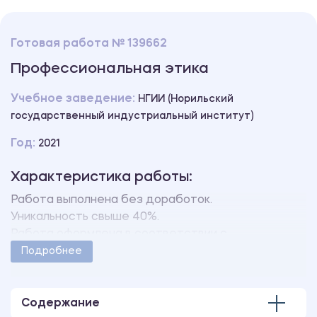
Готовая работа № 139662
Профессиональная этика
Учебное заведение:
НГИИ (Норильский
государственный индустриальный институт)
Год:
2021
Характеристика работы:
Работа выполнена без доработок.
Уникальность свыше 40%.
Работа оформлена в соответствии с
методическими указаниями учебного заведения.
Подробнее
Количество страниц - 57.
Содержание