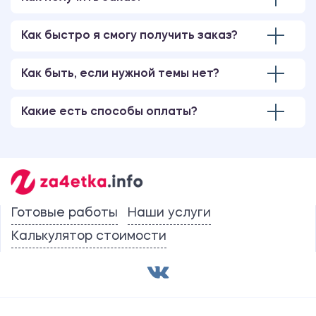
Русский язык и культура речи
Как быстро я смогу получить заказ?
500.00 ₽
Шпаргалка
Как быть, если нужной темы нет?
Какие есть способы оплаты?
Уголовное право
500.00 ₽
Шпаргалка
Психология
Готовые работы
Наши услуги
500.00 ₽
Калькулятор стоимости
Шпаргалка
500.00 ₽