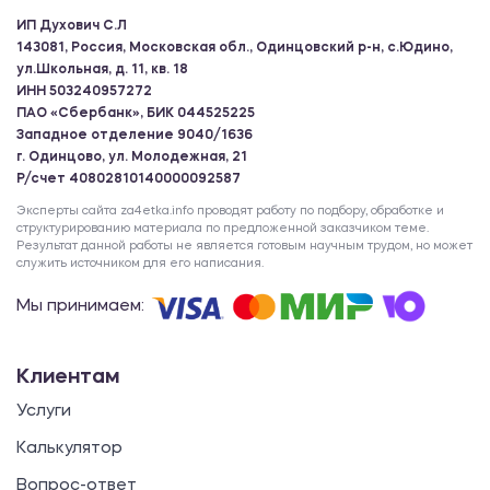
ИП Духович С.Л
Шпаргалка
143081, Россия, Московская обл., Одинцовский р-н, с.Юдино,
ул.Школьная, д. 11, кв. 18
ИНН 503240957272
Организационная психология
ПАО «Сбербанк», БИК 044525225
Западное отделение 9040/1636
500.00 ₽
г. Одинцово, ул. Молодежная, 21
Шпаргалка
Р/счет 40802810140000092587
Эксперты сайта za4etka.info проводят работу по подбору, обработке и
структурированию материала по предложенной заказчиком теме.
Педагогика и психология
Результат данной работы не является готовым научным трудом, но может
служить источником для его написания.
500.00 ₽
Мы принимаем:
Шпаргалка
Клиентам
Электроэнергетические системы и
Услуги
сети
Калькулятор
500.00 ₽
Вопрос-ответ