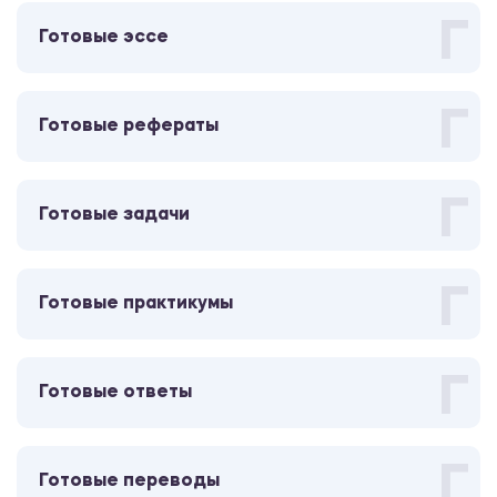
Г
500.00 ₽
Готовые эссе
Шпаргалка
Г
Готовые рефераты
Экономика
500.00 ₽
Г
Готовые задачи
Шпаргалка
Г
500.00 ₽
Готовые практикумы
Шпаргалка
Г
Готовые ответы
Теория государства и права
500.00 ₽
Г
Готовые переводы
Шпаргалка