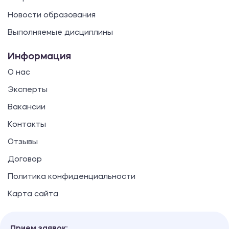
Шпаргалка
Новости образования
Понимание сущностей и
Выполняемые дисциплины
закономерностей психического
развития в концепциях отечественных
Информация
ученых
О нас
500.00 ₽
Эксперты
Шпаргалка
Вакансии
Контакты
500.00 ₽
Отзывы
Договор
Шпаргалка
Политика конфиденциальности
Корпоративная социальная
Карта сайта
ответственность
500.00 ₽
Прием заявок: