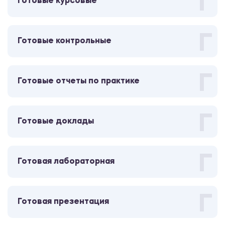
Г
Готовые курсовые
Шпаргалка
Психология
Г
Готовые контрольные
510.00 ₽
Шпаргалка
Г
Готовые отчеты по практике
Юриспруденция
Г
500.00 ₽
Готовые доклады
Шпаргалка
Г
Готовая лабораторная
Юриспруденция
500.00 ₽
Г
Готовая презентация
Шпаргалка