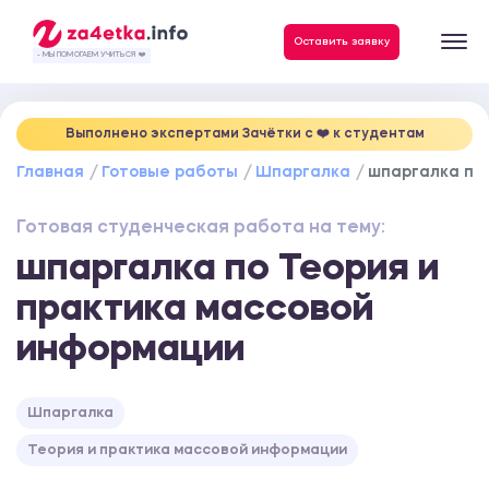
Данные, необходимые для качественного выполнения заказа
Оставить заявку
- МЫ ПОМОГАЕМ УЧИТЬСЯ ❤️
Выполнено экспертами Зачётки c ❤️ к студентам
Главная
Готовые работы
Шпаргалка
шпаргалка по
Готовая студенческая работа на тему:
шпаргалка по Теория и
практика массовой
информации
Шпаргалка
Теория и практика массовой информации