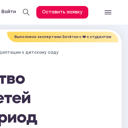
Войти
Оставить заявку
Готовые работ
Все услуги
Выполнено экспертами Зачётки c ❤️ к студентам
Дипломная работа
адаптации к детскому саду
Курсовая работа
Контрольная работа
тво
Лабораторная работа
Отчет по практике
етей
Диссертация
ериод
План-конспект
Дневник по практике