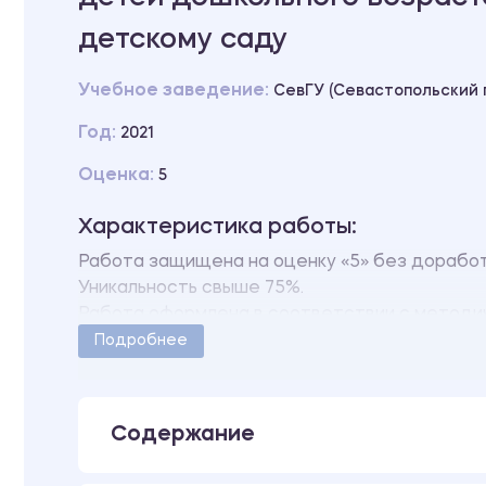
детскому саду
Учебное заведение:
СевГУ (Севастопольский 
Год:
2021
Оценка:
5
Характеристика работы:
Работа защищена на оценку «5» без дорабо
Уникальность свыше 75%.
Работа оформлена в соответствии с методи
Количество страниц - 6.
Подробнее
Содержание