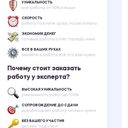
УНИКАЛЬНОСТЬ
все работы от 50% и выше
СКОРОСТЬ
работу получите сразу после оплаты
ЭКОНОМИЯ ДЕНЕГ
готовые работы стоят гораздо ниже
ВСЕ В ВАШИХ РУКАХ
меняйте в работе всё что вам нужно
Почему стоит заказать
работу у эксперта?
ВЫСОКАЯ УНИКАЛЬНОСТЬ
уникальность работ до 100%
СОПРОВОЖДЕНИЕ ДО СДАЧИ
дорабатывает работу сколько нужно
БЕЗ ВАШЕГО УЧАСТИЯ
делаем "под ключ"