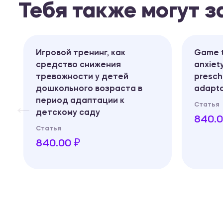
Тебя также могут 
Игровой тренинг, как
Game t
средство снижения
anxiety
тревожности у детей
presch
дошкольного возраста в
adapta
период адаптации к
Статья
детскому саду
840.0
Статья
840.00 ₽