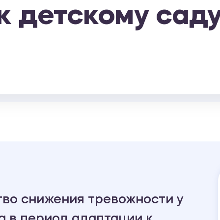
к детскому сад
тво снижения тревожности у
а в период адаптации к