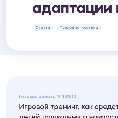
адаптации 
Статья
Психодиагностика
Готовая работа № 141612
Игровой тренинг, как средс
детей дошкольного возраст