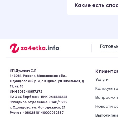
Какие есть спо
Готовы
ИП Духович С.Л
Клиента
143081, Россия, Московская обл.,
Услуги
Одинцовский р-н, с.Юдино, ул.Школьная, д.
11, кв. 18
Калькулят
ИНН 503240957272
ПАО «Сбербанк», БИК 044525225
Вопрос-от
Западное отделение 9040/1636
Новости о
г. Одинцово, ул. Молодежная, 21
Р/счет 40802810140000092587
Выполняем