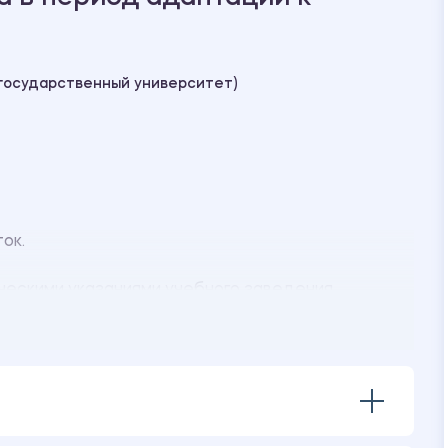
государственный университет)
ток.
ческими указаниями учебного заведения.