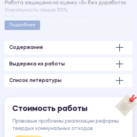
Работа защищена на оценку «5» без доработок.
Уникальность свыше 80%.
Работа оформлена в соответствии с
методическими указаниями учебного заведения.
Подробнее
Количество страниц - 6.
Содержание
Выдержка из работы
Список литературы
Стоимость работы
Правовые проблемы реализации реформы
твердых коммунальных отходов