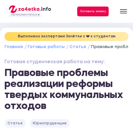
Данные, необходимые для качественного выполнения заказа
Оставить заявку
- МЫ ПОМОГАЕМ УЧИТЬСЯ ❤️
Выполнено экспертами Зачётки c ❤️ к студентам
Главная
Готовые работы
Статья
Правовые проблем
Готовая студенческая работа на тему:
Правовые проблемы
реализации реформы
твердых коммунальных
отходов
Статья
Юриспруденция