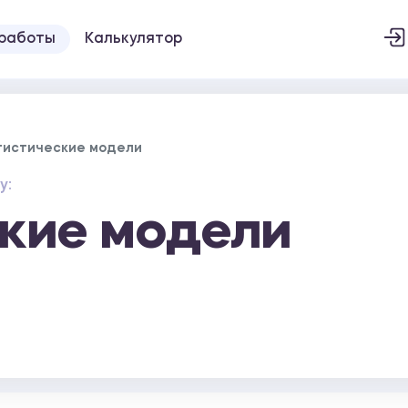
 работы
Калькулятор
гистические модели
у:
кие модели