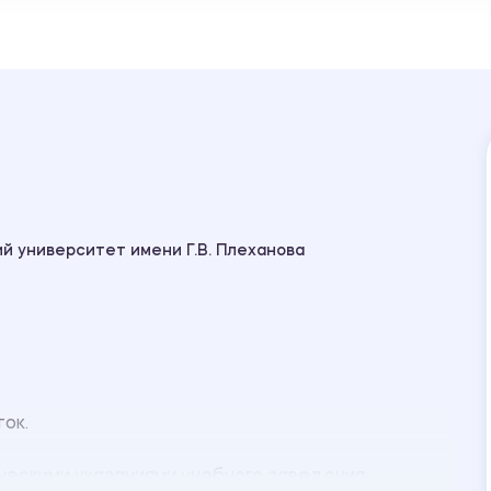
й университет имени Г.В. Плеханова
ок.
ескими указаниями учебного заведения.