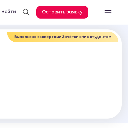
Войти
Оставить заявку
Готовые работ
Все услуги
Выполнено экспертами Зачётки c ❤️ к студентам
Дипломная работа
Курсовая работа
Контрольная работа
Лабораторная работа
Отчет по практике
Диссертация
План-конспект
Дневник по практике