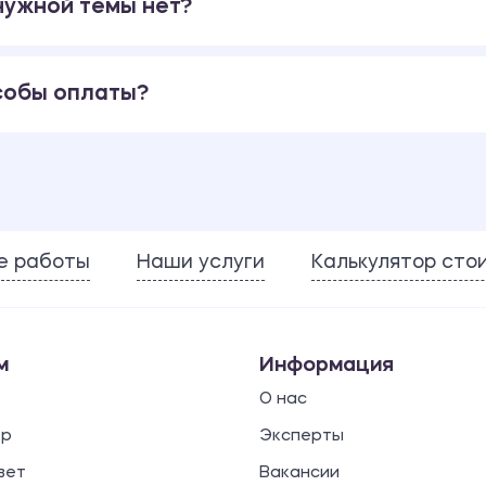
 нужной темы нет?
собы оплаты?
е работы
Наши услуги
Калькулятор сто
м
Информация
О нас
ор
Эксперты
вет
Вакансии