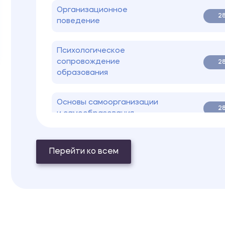
Организационное
28
поведение
Психологическое
сопровождение
28
образования
Основы самоорганизации
28
и самообразования
Психология развития
Перейти ко всем
человека в период
28
взрослости и старости
Основы консультативной
28
психологии