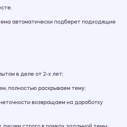
Ответы на билеты
есте.
стема автоматически подберет подходящие
том в деле от 2-х лет;
ем, полностью раскрываем тему;
 неточности возвращаем на доработку
, пишем строго в рамках заданной темы;