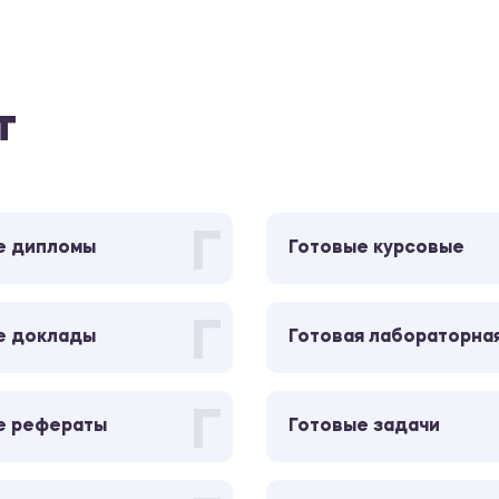
Семейное право
28
Педагогика
28
т
Философские письма
28
Чаадаева
Г
е дипломы
Готовые курсовые
Страхование
28
Г
Реактивно-флюсовая
е доклады
Готовая лабораторна
28
пайка
Г
Менеджмент
е рефераты
Готовые задачи
28
Инженерная графика и