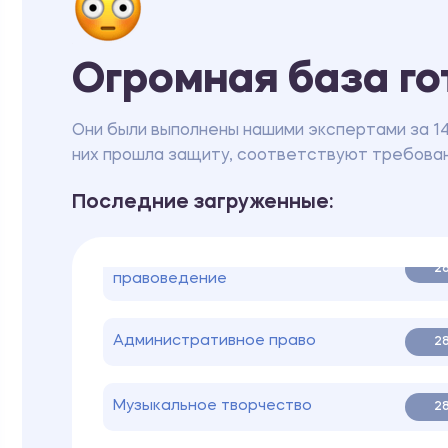
Инклюзивное
Огромная база го
образование.
Индивидуальная
28
образовательная
Они были выполнены нашими экспертами за 1
программа
них прошла защиту, соответствуют требован
Психология
28
Последние загруженные:
Сравнительное
28
правоведение
Административное право
28
Музыкальное творчество
28