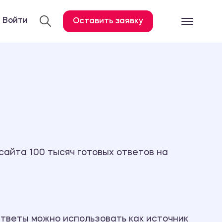
Войти
Оставить заявку
Готовые работ
Все услуги
Дипломная работа
Курсовая работа
Контрольная работа
Лабораторная работа
сайта 100 тысяч готовых ответов на
Отчет по практике
Диссертация
План-конспект
Дневник по практике
тветы можно использовать как источник