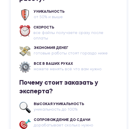
УНИКАЛЬНОСТЬ
от 50% и выше
СКОРОСТЬ
все файлы получаете сразу после
оплаты
ЭКОНОМИЯ ДЕНЕГ
готовые работы стоят гораздо ниже
ВСЕ В ВАШИХ РУКАХ
можете менять всё что вам нужно
Почему стоит заказать у
эксперта?
ВЫСОКАЯ УНИКАЛЬНОСТЬ
уникальность до 100%
СОПРОВОЖДЕНИЕ ДО СДАЧИ
дорабатывает сколько нужно