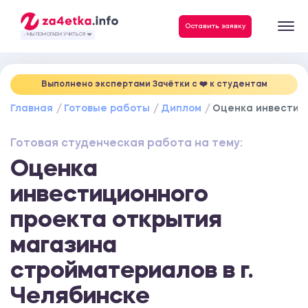
Данные, необходимые для качественного выполнения заказа
Оставить заявку
- МЫ ПОМОГАЕМ УЧИТЬСЯ ❤️
Выполнено экспертами Зачётки c ❤️ к студентам
Главная
Готовые работы
Диплом
Оценка инвестици
Готовая студенческая работа на тему:
Оценка
инвестиционного
проекта открытия
магазина
стройматериалов в г.
Челябинске