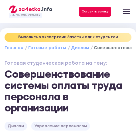
Данные, необходимые для качественного выполнения заказа
Оставить заявку
- МЫ ПОМОГАЕМ УЧИТЬСЯ ❤️
Выполнено экспертами Зачётки c ❤️ к студентам
Главная
Готовые работы
Диплом
Совершенствован
Готовая студенческая работа на тему:
Совершенствование
системы оплаты труда
персонала в
организации
Диплом
Управление персоналом