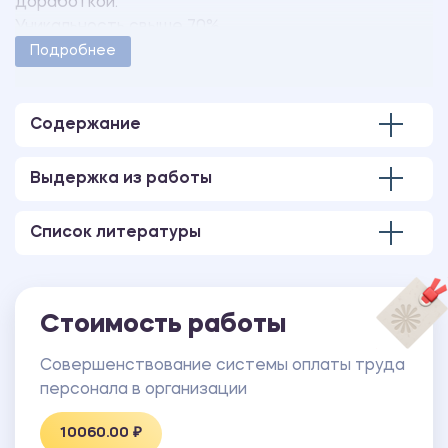
доработкой.
Уникальность свыше 70%.
Работа оформлена в соответствии с
Подробнее
методическими указаниями учебного заведения.
Количество страниц - 85.
Содержание
Выдержка из работы
Список литературы
Стоимость работы
Совершенствование системы оплаты труда
персонала в организации
10060.00 ₽